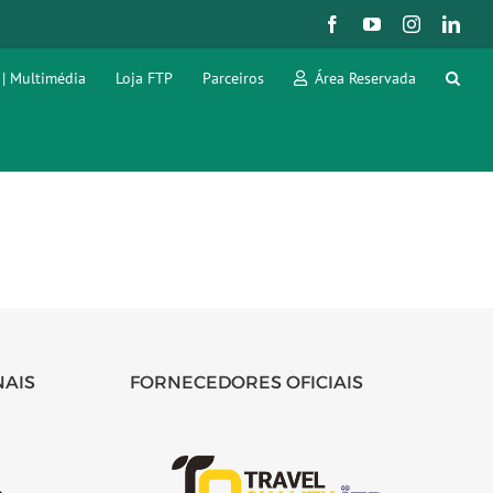
Facebook
YouTube
Instagram
Link
 | Multimédia
Loja FTP
Parceiros
Área Reservada
NAIS
FORNECEDORES OFICIAIS