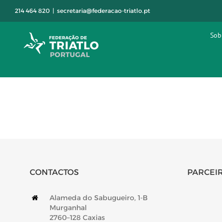
Skip
214 464 820
|
secretaria@federacao-triatlo.pt
to
content
Sob
CONTACTOS
PARCEIR
Alameda do Sabugueiro, 1-B
Murganhal
2760–128 Caxias