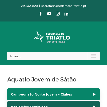
Skip
214 464 820
|
secretaria@federacao-triatlo.pt
to
Facebook
YouTube
Instagram
LinkedIn
content
Ir para...
Aquatlo Jovem de Sátão
Campeonato Norte Jovem – Clubes
▶
Benjamins Femininos
▶