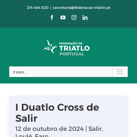
Skip
214 464 820
|
secretaria@federacao-triatlo.pt
to
Facebook
YouTube
Instagram
LinkedIn
content
Ir para...