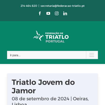
Skip
214 464 820
|
secretaria@federacao-triatlo.pt
to
Facebook
YouTube
Instagram
LinkedIn
content
Ir para...