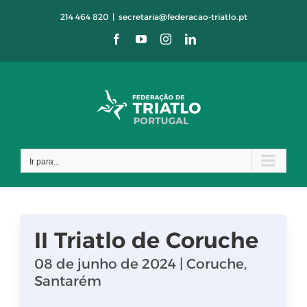
Skip
214 464 820
|
secretaria@federacao-triatlo.pt
to
Facebook
YouTube
Instagram
LinkedIn
content
Ir para...