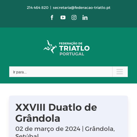
Skip
214 464 820
|
secretaria@federacao-triatlo.pt
to
Facebook
YouTube
Instagram
LinkedIn
content
Ir para...