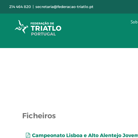
Skip
214 464 820
|
secretaria@federacao-triatlo.pt
to
content
Sob
Ficheiros
Campeonato Lisboa e Alto Alentejo Jovem