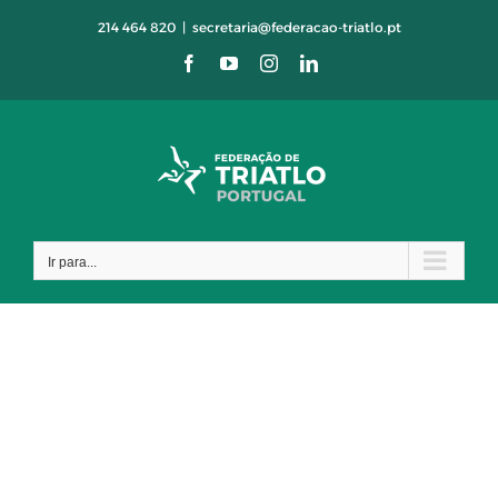
Skip
214 464 820
|
secretaria@federacao-triatlo.pt
to
Facebook
YouTube
Instagram
LinkedIn
content
Ir para...