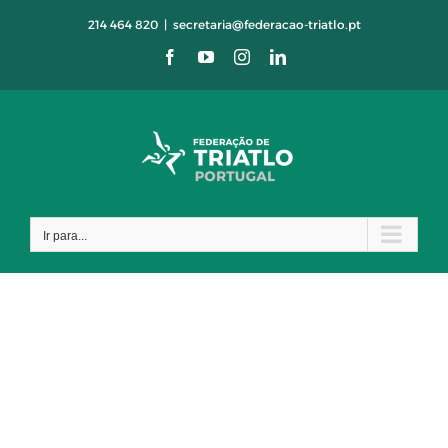
Skip
214 464 820
|
secretaria@federacao-triatlo.pt
to
Facebook
YouTube
Instagram
LinkedIn
content
Ir para...