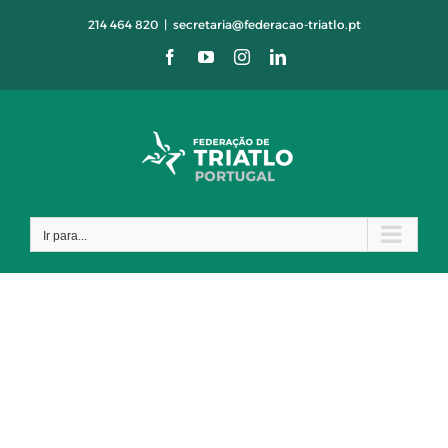
Skip
214 464 820
|
secretaria@federacao-triatlo.pt
to
Facebook
YouTube
Instagram
LinkedIn
content
Ir para...