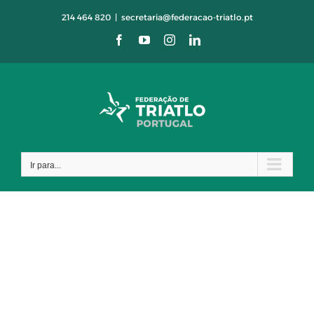
Skip
214 464 820
|
secretaria@federacao-triatlo.pt
to
Facebook
YouTube
Instagram
LinkedIn
content
Ir para...