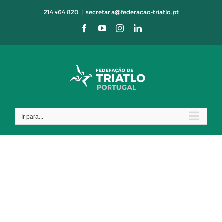
Skip
214 464 820
|
secretaria@federacao-triatlo.pt
to
Facebook
YouTube
Instagram
LinkedIn
content
Ir para...