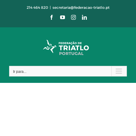
Skip
214 464 820
|
secretaria@federacao-triatlo.pt
to
Facebook
YouTube
Instagram
LinkedIn
content
Ir para...