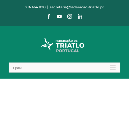
Skip
214 464 820
|
secretaria@federacao-triatlo.pt
to
Facebook
YouTube
Instagram
LinkedIn
content
Ir para...