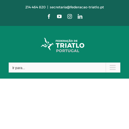
Skip
214 464 820
|
secretaria@federacao-triatlo.pt
to
Facebook
YouTube
Instagram
LinkedIn
content
Ir para...