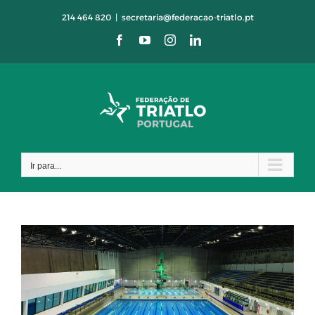
Skip
214 464 820
|
secretaria@federacao-triatlo.pt
to
Facebook
YouTube
Instagram
LinkedIn
content
Ir para...