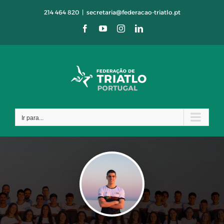
Skip
214 464 820
|
secretaria@federacao-triatlo.pt
to
Facebook
YouTube
Instagram
LinkedIn
content
Ir para...