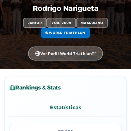
Rodrigo Narigueta
JUNIOR
YOB: 2009
MASCULINO
🌐 WORLD TRIATHLON
Ver Perfil World Triathlon
Rankings & Stats
Estatísticas