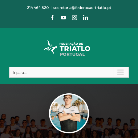
Skip
214 464 820
|
secretaria@federacao-triatlo.pt
to
Facebook
YouTube
Instagram
LinkedIn
content
Ir para...