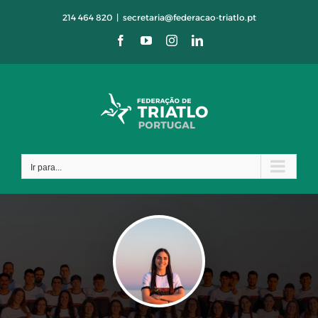
Skip
214 464 820
|
secretaria@federacao-triatlo.pt
to
Facebook
YouTube
Instagram
LinkedIn
content
Ir para...