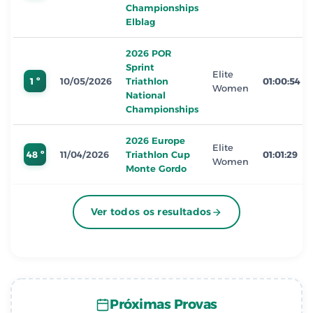
Championships
Elblag
2026 POR
Sprint
Elite
1 º
10/05/2026
Triathlon
01:00:54
Women
National
Championships
2026 Europe
Elite
48 º
11/04/2026
Triathlon Cup
01:01:29
Women
Monte Gordo
Ver todos os resultados
Próximas Provas