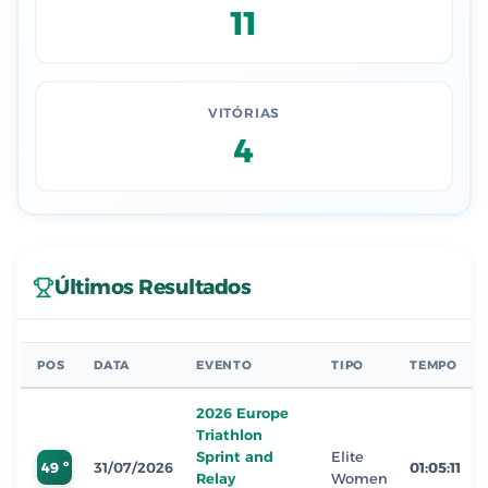
11
VITÓRIAS
4
Últimos Resultados
POS
DATA
EVENTO
TIPO
TEMPO
2026 Europe
Triathlon
Sprint and
Elite
49 º
31/07/2026
01:05:11
Relay
Women