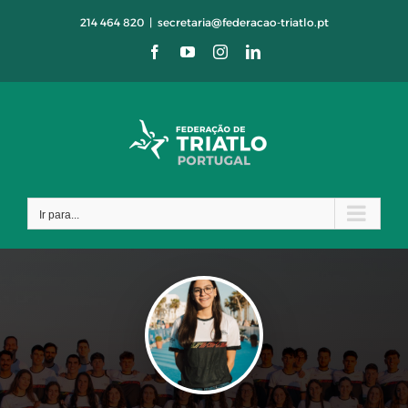
Skip
214 464 820
|
secretaria@federacao-triatlo.pt
to
Facebook
YouTube
Instagram
LinkedIn
content
Ir para...