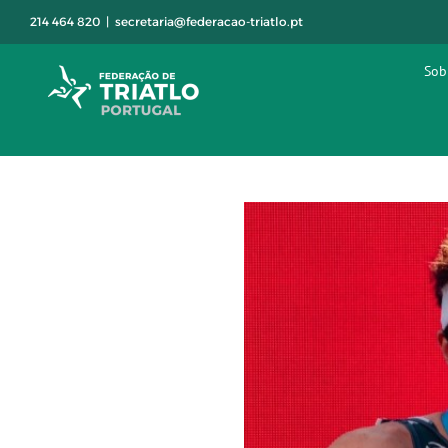
Skip
214 464 820
|
secretaria@federacao-triatlo.pt
to
content
Sob