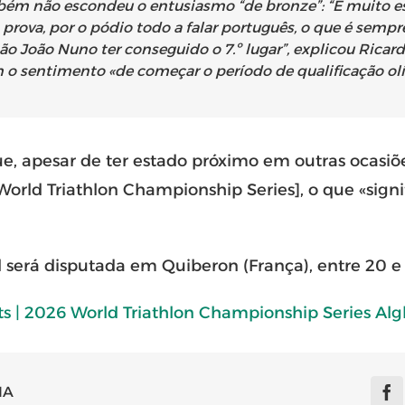
bém não escondeu o entusiasmo “de bronze”: “É muito esp
 prova, por o pódio todo a falar português, o que é semp
 João Nuno ter conseguido o 7.º lugar”, explicou Ricardo
 o sentimento «de começar o período de qualificação o
ue, apesar de ter estado próximo em outras ocasiões
rld Triathlon Championship Series], o que «signi
 será disputada em Quiberon (França), entre 20 e 
ts | 2026 World Triathlon Championship Series Al
IA