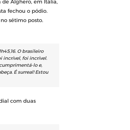
 de Alghero, em Itália,
ta fechou o pódio.
 no sétimo posto.
45,16. O brasileiro
ncrível, foi incrível.
cumprimentá-lo e,
beça. É surreal! Estou
ndial com duas