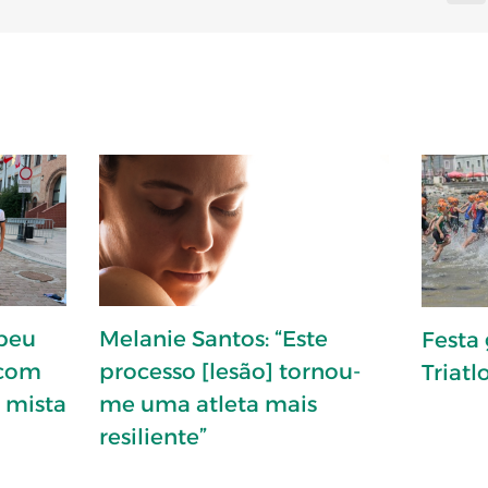
opeu
Melanie Santos: “Este
Festa
 com
processo [lesão] tornou-
Triat
a mista
me uma atleta mais
resiliente”