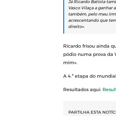
Já Ricardo Batista tam
Vasco Vilaça a ganhar a
também, pelo meu irmão
acrescentando que tem
direito».
Ricardo frisou ainda q
pódio numa prova da Wo
mim».
A 4.ª etapa do mundial
Resultados aqui:
Resul
PARTILHA ESTA NOTÍC