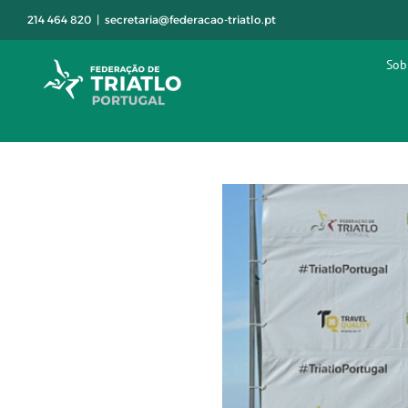
Skip
214 464 820
|
secretaria@federacao-triatlo.pt
to
content
Sob