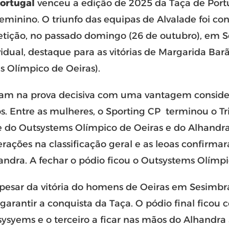
ortugal
venceu a edição de 2025 da Taça de Por
feminino. O triunfo das equipas de Alvalade foi co
tição, no passado domingo (26 de outubro), em S
ividual, destaque para as vitórias de Margarida Ba
s Olímpico de Oeiras).
aram na prova decisiva com uma vantagem consider
os. Entre as mulheres, o Sporting CP terminou o Tr
te do Outsystems Olímpico de Oeiras e do Alhandra
erações na classificação geral e as leoas confirmar
ndra. A fechar o pódio ficou o Outsystems Olímpi
apesar da vitória do homens de Oeiras em Sesimbr
 garantir a conquista da Taça. O pódio final ficou
ysyems e o terceiro a ficar nas mãos do Alhandra 