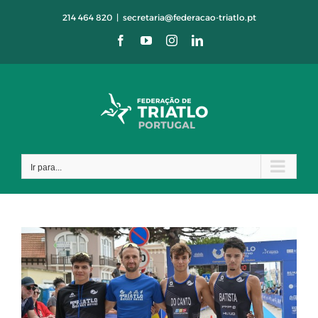
Skip
214 464 820
|
secretaria@federacao-triatlo.pt
to
Facebook
YouTube
Instagram
LinkedIn
content
Ir para...