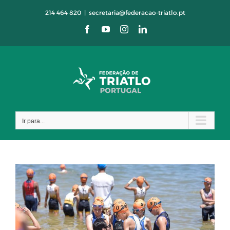
Skip
214 464 820
|
secretaria@federacao-triatlo.pt
to
Facebook
YouTube
Instagram
LinkedIn
content
Ir para...