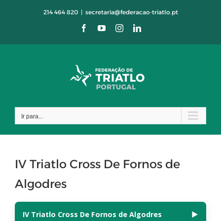
Skip
214 464 820
|
secretaria@federacao-triatlo.pt
to
Facebook
YouTube
Instagram
LinkedIn
content
Ir para...
IV Triatlo Cross De Fornos de
Algodres
IV Triatlo Cross De Fornos de Algodres
▶