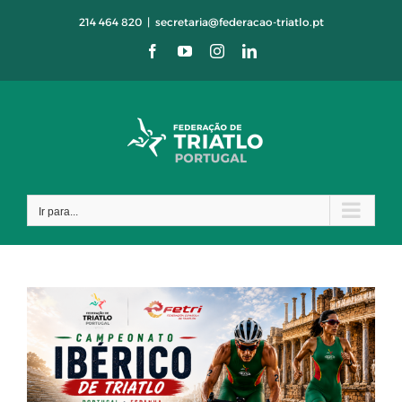
Skip
214 464 820
|
secretaria@federacao-triatlo.pt
to
Facebook
YouTube
Instagram
LinkedIn
content
Ir para...