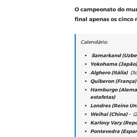
O campeonato do mundo
final apenas os cinco
Calendário:
Samarkand (Uzbe
Yokohama (Japão
Alghero (Itália)
(3o
Quiberon (França)
Hamburgo (Alema
estafetas)
Londres (Reino Un
Weihai (China)
– (
Karlovy Vary (Rep
Pontevedra (Espa