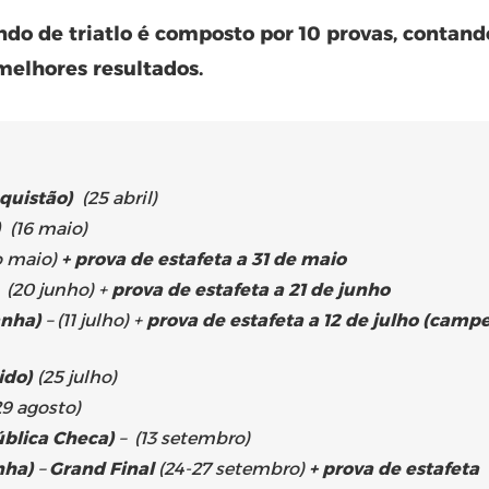
 de triatlo é composto por 10 provas, contando
 melhores resultados.
quistão)
(25 abril)
)
(16 maio)
 maio)
+ prova de estafeta a 31 de maio
(20 junho) +
prova de estafeta a 21 de junho
nha)
– (11 julho) +
prova de estafeta a 12 de julho (cam
ido)
(25 julho)
29 agosto)
ública Checa)
– (13 setembro)
nha)
–
Grand Final
(24-27 setembro)
+ prova de estafeta