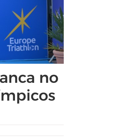
anca no
ímpicos