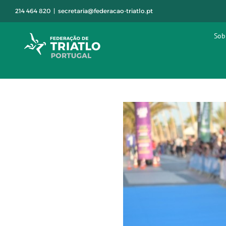
Skip
214 464 820
|
secretaria@federacao-triatlo.pt
to
content
Sob