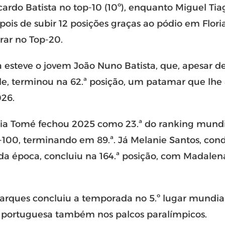
cardo Batista
no top-10 (10º), enquanto
Miguel Tiag
epois de subir 12 posições graças ao pódio em
Flori
rar no Top-20.
 esteve o jovem
João Nuno Batista
, que, apesar 
e, terminou na 62.ª posição, um patamar que lhe 
026.
ia Tomé
fechou 2025 como 23.ª do ranking mund
-100, terminando em 89.ª. Já
Melanie Santos
, con
da época, concluiu na 164.ª posição, com
Madalen
Marques
concluiu a temporada no 5.º lugar mundial
 portuguesa também nos palcos paralímpicos.