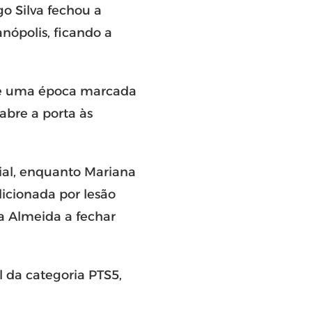
o Silva
fechou a
anópolis
, ficando a
de uma época marcada
abre a porta às
ial, enquanto
Mariana
dicionada por lesão
a Almeida
a fechar
 da categoria PTS5,