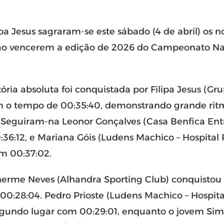
pa Jesus sagraram-se este sábado (4 de abril) os
, ao vencerem a edição de 2026 do Campeonato N
tória absoluta foi conquistada por Filipa Jesus (Gr
om o tempo de 00:35:40, demonstrando grande ritm
. Seguiram-na Leonor Gonçalves (Casa Benfica E
6:12, e Mariana Góis (Ludens Machico – Hospital P
m 00:37:02.
erme Neves (Alhandra Sporting Club) conquistou o
0:28:04. Pedro Prioste (Ludens Machico – Hospital
egundo lugar com 00:29:01, enquanto o jovem Sim