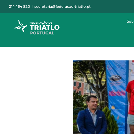
Skip
214 464 820
|
secretaria@federacao-triatlo.pt
to
content
Sob